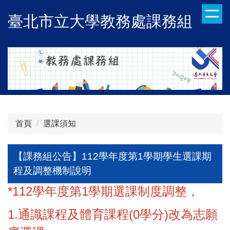
跳
臺北市立大學教務處課務組
到
主
要
內
容
區
首頁
選課須知
【課務組公告】112學年度第1學期學生選課期
程及調整機制說明
*112學年度第1學期選課制度調整，
1.通識課程及體育課程(0學分)改為志願