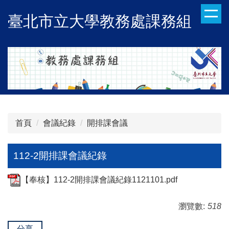
跳
臺北市立大學教務處課務組
到
主
要
內
容
區
首頁
會議紀錄
開排課會議
112-2開排課會議紀錄
【奉核】112-2開排課會議紀錄1121101.pdf
瀏覽數:
518
分享