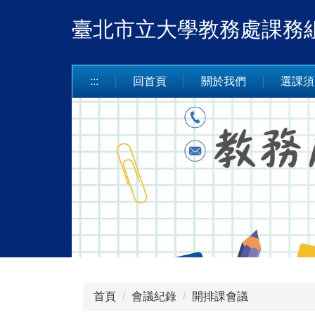
跳
臺北市立大學教務處課務
到
主
要
內
:::
回首頁
關於我們
選課須
容
區
首頁
會議紀錄
開排課會議