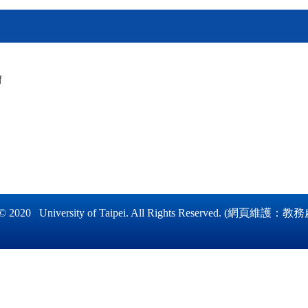
f
niversity of Taipei. All Ri
ghts Reserved.
(
網頁維護
：
教務