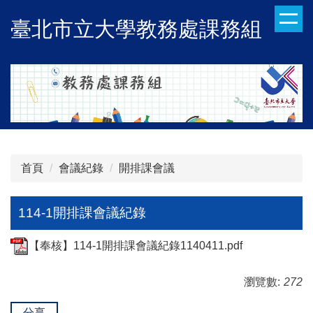
跳
臺北市立大學教務處課務組
到
主
要
內
容
區
首頁
會議紀錄
開排課會議
114-1開排課會議紀錄
【奉核】114-1開排課會議紀錄1140411.pdf
瀏覽數:
272
分享