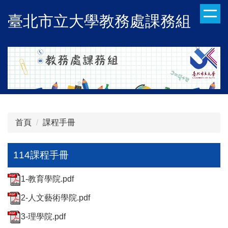
跳
臺北市立大學教務處課務組
到
主
要
內
容
區
首頁
課程手冊
114課程手冊
1-教育學院.pdf
2-人文藝術學院.pdf
3-理學院.pdf