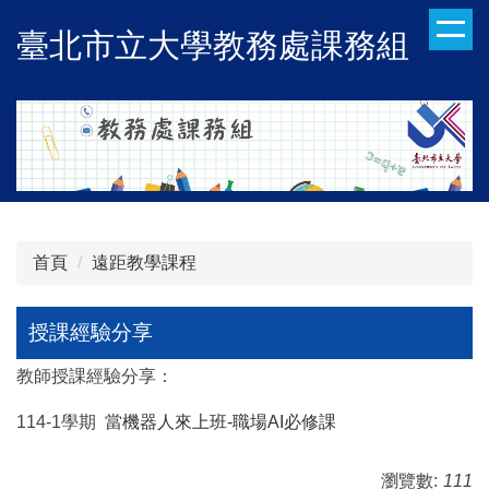
跳
臺北市立大學教務處課務組
到
主
要
內
容
區
首頁
遠距教學課程
授課經驗分享
教師授課經驗分享：
114-1學期
當機器人來上班-職場AI必修課
瀏覽數:
111