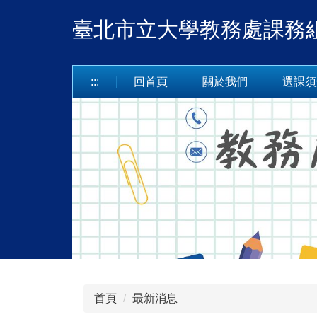
跳
臺北市立大學教務處課務
到
主
要
內
:::
回首頁
關於我們
選課須
容
區
首頁
最新消息